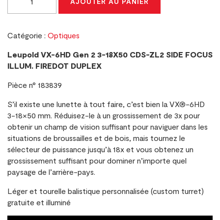
AJOUTER AU PANIER
de
Leupold
VX-
Catégorie :
Optiques
6HD
Gen
Leupold VX-6HD Gen 2 3-18X50 CDS-ZL2 SIDE FOCUS
2
ILLUM. FIREDOT DUPLEX
3-
18X50
Pièce n° 183839
CDS-
S’il existe une lunette à tout faire, c’est bien la VX®-6HD
ZL2
3-18×50 mm. Réduisez-le à un grossissement de 3x pour
SIDE
obtenir un champ de vision suffisant pour naviguer dans les
FOCUS
situations de broussailles et de bois, mais tournez le
ILLUM.
sélecteur de puissance jusqu’à 18x et vous obtenez un
FIREDOT
grossissement suffisant pour dominer n’importe quel
DUPLEX
paysage de l’arrière-pays.
Léger et tourelle balistique personnalisée (custom turret)
gratuite et illuminé