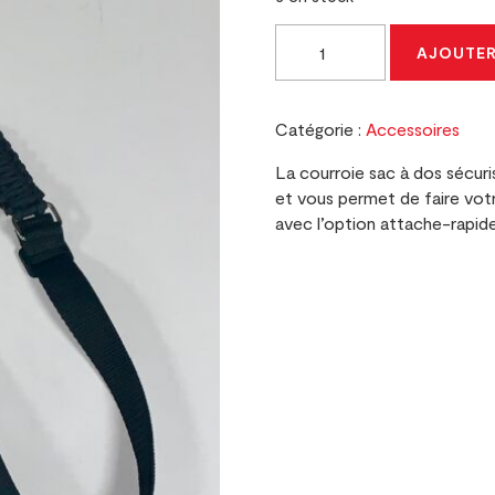
quantité
AJOUTER
de
Courroie
Sac
Catégorie :
Accessoires
à
Dos
La courroie sac à dos sécuri
/
et vous permet de faire votr
OD
avec l’option attache-rapide
Green
(Sam
Hunting)