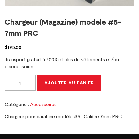
Chargeur (Magazine) modèle #5-
7mm PRC
$
195.00
Transport gratuit à 200$ et plus de vêtements et/ou
d’accessoires.
quantité
AJOUTER AU PANIER
de
Chargeur
(Magazine)
Catégorie :
Accessoires
modèle
#5-
Chargeur pour carabine modèle #5 : Calibre 7mm PRC
7mm
PRC