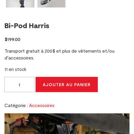
Bi-Pod Harris
$
199.00
Transport gratuit à 200$ et plus de vêtements et/ou
d’accessoires.
11 en stock
quantité
AJOUTER AU PANIER
de
Bi-
Pod
Catégorie :
Accessoires
Harris